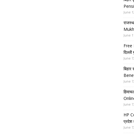
Pensi
June 1
राजस्थ
Mukh
June 1
Free 
दिल्ली
June 7
बिहार 
Benef
June 7
हिमाचल
Onlin
June 7
HP Co
प्रदेश
June 7