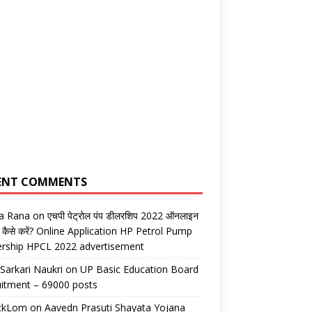
ENT COMMENTS
ta Rana
on
एचपी पेट्रोल पंप डीलरशिप 2022 ऑनलाइन
 कैसे करें? Online Application HP Petrol Pump
ership HPCL 2022 advertisement
 Sarkari Naukri
on
UP Basic Education Board
itment – 69000 posts
ickLom
on
Aavedn Prasuti Shayata Yojana