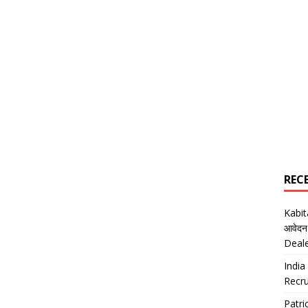
REC
Kabi
आवेदन
Deal
India
Recru
Patr