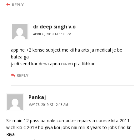
REPLY
dr deep singh v.o
APRIL 6, 2019 AT 1:30 PM
app ne +2 konse subject me kii ha arts ja medical je be
batea ga
jaldi send kar dena apna naam pta likhkar
REPLY
Pankaj
MAY 27, 2019 AT 12:13 AM
Sir main 12 pass aa nale computer repairs a course kita 2011
wich kiti c 2019 ho giya koi jobs nai mili 8 years to jobs find kr
Riya