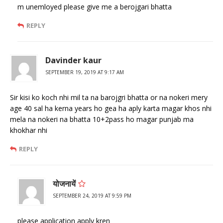
m unemloyed please give me a berojgari bhatta
REPLY
Davinder kaur
SEPTEMBER 19, 2019 AT 9:17 AM
Sir kisi ko koch nhi mil ta na barojgri bhatta or na nokeri mery
age 40 sal ha kerna years ho gea ha aply karta magar khos nhi
mela na nokeri na bhatta 10+2pass ho magar punjab ma
khokhar nhi
REPLY
योजनायें
SEPTEMBER 24, 2019 AT 9:59 PM
please application apply kren