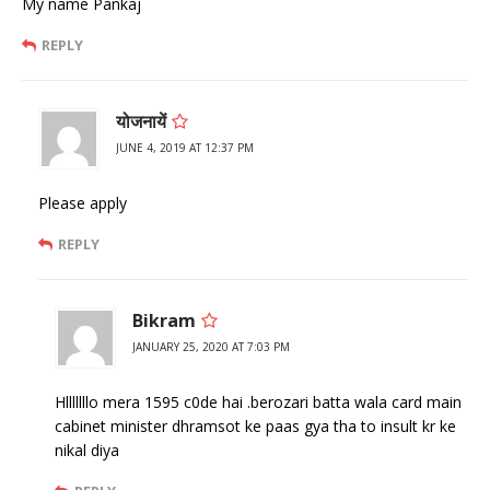
My name Pankaj
REPLY
योजनायें
JUNE 4, 2019 AT 12:37 PM
Please apply
REPLY
Bikram
JANUARY 25, 2020 AT 7:03 PM
Hlllllllo mera 1595 c0de hai .berozari batta wala card main
cabinet minister dhramsot ke paas gya tha to insult kr ke
nikal diya