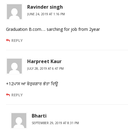
Ravinder singh
JUNE 24, 2019 AT 1:16 PM
Graduation B.com…. sarching for job from 2year
REPLY
Harpreet Kaur
JULY 28, 2019 AT 6:47 PM
+12ਪਾਸ ਆ ਬੇਰੁਜ਼ਗਾਰ ਭੱਤਾ ਦਿਊ
REPLY
Bharti
SEPTEMBER 29, 2019 AT 8:31 PM