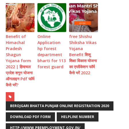
Benefit of
Online
free Shishu
Himachal
Application
Shiksha Vikas
Pradesh
hp forest
Yojana
Shagun
department
Benefit शिशु
Yojana form
bharti for 113
शिक्षा विकास योजना
2022 | हिमाचल
forest guard
का एप्लीकेशन फॉर्म
प्रदेश शगुन योजना
कैसे भरें 2022
ऑनलाइन Pdf फॉर्म
कैसे भरें?
BEROJGARI BHATTA PUNJAB ONLINE REGISTRATION 2020
DOWNLOAD PDF FORM
HELPLINE NUMBER
HTTP://WWW.PBEMPLOYMENT.GOV.IN/