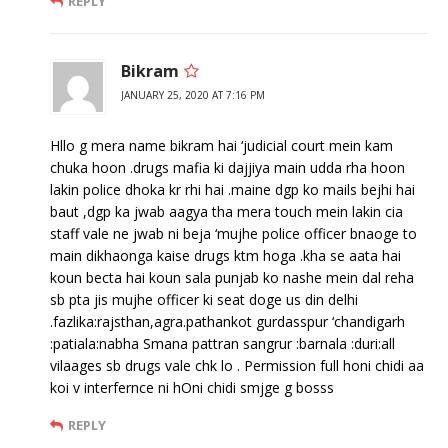
REPLY
Bikram
JANUARY 25, 2020 AT 7:16 PM
Hllo g mera name bikram hai ‘judicial court mein kam
chuka hoon .drugs mafia ki dajjiya main udda rha hoon
lakin police dhoka kr rhi hai .maine dgp ko mails bejhi hai
baut ,dgp ka jwab aagya tha mera touch mein lakin cia
staff vale ne jwab ni beja ‘mujhe police officer bnaoge to
main dikhaonga kaise drugs ktm hoga .kha se aata hai
koun becta hai koun sala punjab ko nashe mein dal reha
sb pta jis mujhe officer ki seat doge us din delhi
.fazlika:rajsthan,agra.pathankot gurdasspur ‘chandigarh
:patiala:nabha Smana pattran sangrur :barnala :duri:all
vilaages sb drugs vale chk lo . Permission full honi chidi aa
koi v interfernce ni hOni chidi smjge g bosss
REPLY