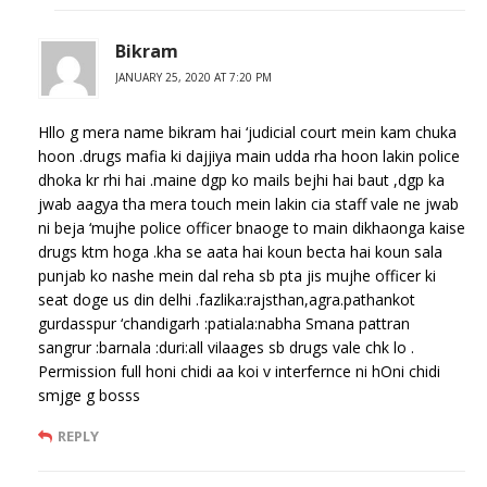
Bikram
JANUARY 25, 2020 AT 7:20 PM
Hllo g mera name bikram hai ‘judicial court mein kam chuka
hoon .drugs mafia ki dajjiya main udda rha hoon lakin police
dhoka kr rhi hai .maine dgp ko mails bejhi hai baut ,dgp ka
jwab aagya tha mera touch mein lakin cia staff vale ne jwab
ni beja ‘mujhe police officer bnaoge to main dikhaonga kaise
drugs ktm hoga .kha se aata hai koun becta hai koun sala
punjab ko nashe mein dal reha sb pta jis mujhe officer ki
seat doge us din delhi .fazlika:rajsthan,agra.pathankot
gurdasspur ‘chandigarh :patiala:nabha Smana pattran
sangrur :barnala :duri:all vilaages sb drugs vale chk lo .
Permission full honi chidi aa koi v interfernce ni hOni chidi
smjge g bosss
REPLY