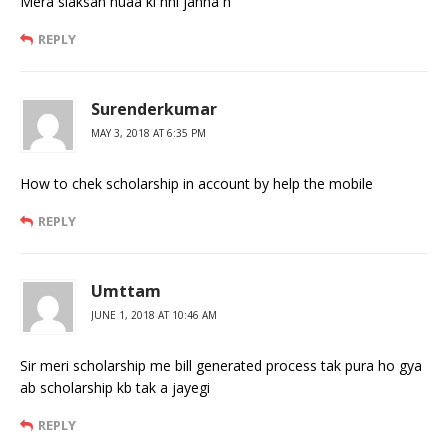
Mera slaksan huaa ki nhi janna h
REPLY
Surenderkumar
MAY 3, 2018 AT 6:35 PM
How to chek scholarship in account by help the mobile
REPLY
Umttam
JUNE 1, 2018 AT 10:46 AM
Sir meri scholarship me bill generated process tak pura ho gya
ab scholarship kb tak a jayegi
REPLY