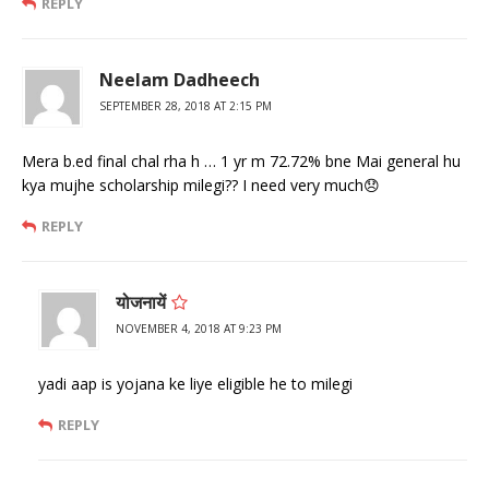
REPLY
Neelam Dadheech
SEPTEMBER 28, 2018 AT 2:15 PM
Mera b.ed final chal rha h … 1 yr m 72.72% bne Mai general hu
kya mujhe scholarship milegi?? I need very much😞
REPLY
योजनायें
NOVEMBER 4, 2018 AT 9:23 PM
yadi aap is yojana ke liye eligible he to milegi
REPLY