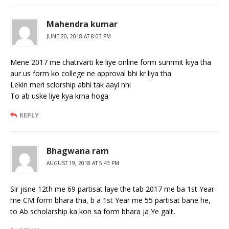
Mahendra kumar
JUNE 20, 2018 AT 8:03 PM
Mene 2017 me chatrvarti ke liye online form summit kiya tha
aur us form ko college ne approval bhi kr liya tha
Lekin meri sclorship abhi tak aayi nhi
To ab uske liye kya krna hoga
REPLY
Bhagwana ram
AUGUST 19, 2018 AT 5:43 PM
Sir jisne 12th me 69 partisat laye the tab 2017 me ba 1st Year
me CM form bhara tha, b a 1st Year me 55 partisat bane he,
to Ab scholarship ka kon sa form bhara ja Ye galt,