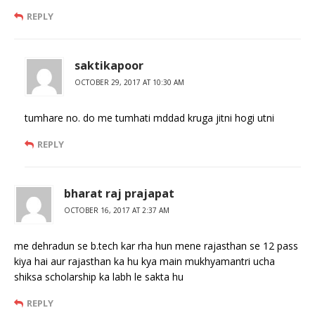
REPLY
saktikapoor
OCTOBER 29, 2017 AT 10:30 AM
tumhare no. do me tumhati mddad kruga jitni hogi utni
REPLY
bharat raj prajapat
OCTOBER 16, 2017 AT 2:37 AM
me dehradun se b.tech kar rha hun mene rajasthan se 12 pass
kiya hai aur rajasthan ka hu kya main mukhyamantri ucha
shiksa scholarship ka labh le sakta hu
REPLY