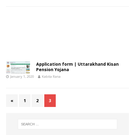
Application form | Uttarakhand Kisan
Pension Yojana
January 1, 2020
Kabita Rana
«
1
2
3