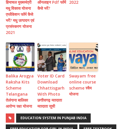
हिमाचल मुख्यमंत्री
ऑनलाइन Pdf फॉर्म
2022
मधु विकास योजना
कैसे भरें?
एप्लीकेशन फॉर्म कैसे
भरें? मधु उत्पादन एवं
प्रसंस्करण योजना
2021
Balika Arogya
Voter ID Card
Swayam free
Raksha Kits
Download
online course
Scheme
Chhattisgarh
scheme स्वैम
Telangana
With Photo
योजना
तेलंगाना बालिका
छत्तीसगढ़ मतदाता
आरोग्य रक्षा योजना
मतदाता सूची
EDUCATION SYSTEM IN PUNJAB INDIA
FREE EDUCATION FOR GIRL IN INDIA
FREE TEXTBOOK