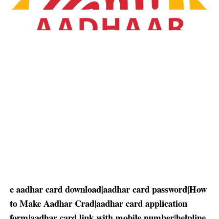
e aadhar card download
|
aadhar card password
|
How
to Make Aadhar Crad
|
aadhar card application
form
|
aadhar card link with mobile number
|
helpline