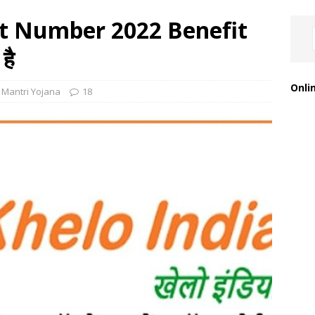
ct Number 2022 Benefit
है
Onli
Mantri Yojana
18