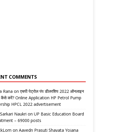
ENT COMMENTS
ta Rana
on
एचपी पेट्रोल पंप डीलरशिप 2022 ऑनलाइन
 कैसे करें? Online Application HP Petrol Pump
ership HPCL 2022 advertisement
 Sarkari Naukri
on
UP Basic Education Board
itment – 69000 posts
ickLom
on
Aavedn Prasuti Shayata Yojana