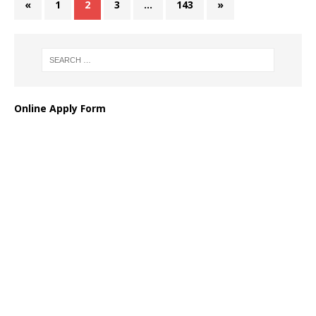
«
1
2
3
…
143
»
Online Apply Form