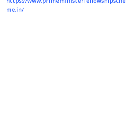
https://www.primeministerfellowshipsche
me.in/