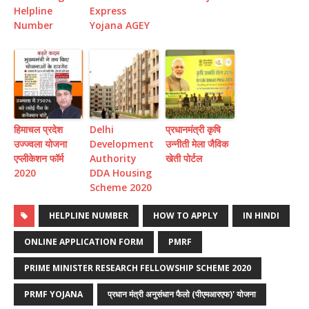
Helpline
Express
Number
Yojana AGEY
हिमाचल प्रदेश
Delhi
प्रधानमंत्री कृषि
उज्ज्वला योजना
Development
उन्नीती मेला जैविक
एप्लीकेशन फॉर्म
Authority
खेती पोर्टल
2020
DDA Housing
Scheme 2020
HELPLINE NUMBER
HOW TO APPLY
IN HINDI
ONLINE APPLICATION FORM
PMRF
PRIME MINISTER RESEARCH FELLOWSHIP SCHEME 2020
PRMF YOJANA
प्रधान मंत्री अनुसंधान फैलो (पीएमआरएफ)' योजना