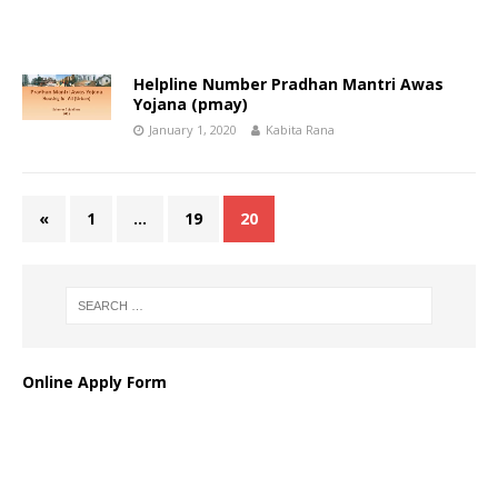
Helpline Number Pradhan Mantri Awas
Yojana (pmay)
January 1, 2020
Kabita Rana
«
1
…
19
20
Online Apply Form