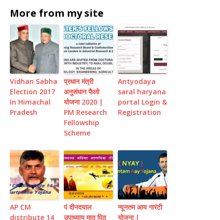
More from my site
Vidhan Sabha
प्रधान मंत्री
Antyodaya
Election 2017
अनुसंधान फैलो
saral haryana
In Himachal
योजना 2020 |
portal Login &
Pradesh
PM Research
Registration
Fellowship
Scheme
AP CM
पं दीनदयाल
न्यूनतम आय गारंटी
distribute 14
उपाध्याय मातृ पितृ
योजना |