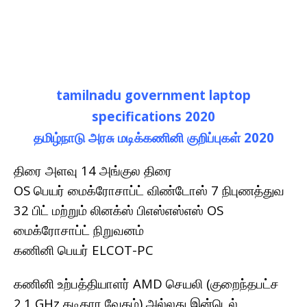
tamilnadu government laptop
specifications 2020
தமிழ்நாடு அரசு மடிக்கணினி குறிப்புகள் 2020
திரை அளவு 14 அங்குல திரை
OS பெயர் மைக்ரோசாப்ட் விண்டோஸ் 7 நிபுணத்துவ
32 பிட் மற்றும் லினக்ஸ் பிஎஸ்எஸ்எஸ் OS
மைக்ரோசாப்ட் நிறுவனம்
கணினி பெயர் ELCOT-PC
கணினி உற்பத்தியாளர் AMD செயலி (குறைந்தபட்ச
2.1 GHz கடிகார வேகம்) அல்லது இன்டெல்