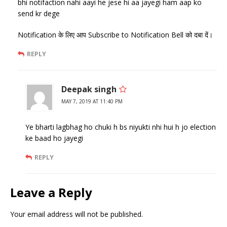
bhi notifaction nahi aayi he jese hi aa jayegi ham aap ko
send kr dege
Notification के लिए आप Subscribe to Notification Bell को दबा दें।
REPLY
Deepak singh
MAY 7, 2019 AT 11:40 PM
Ye bharti lagbhag ho chuki h bs niyukti nhi hui h jo election
ke baad ho jayegi
REPLY
Leave a Reply
Your email address will not be published.