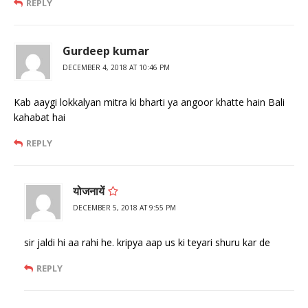
REPLY
Gurdeep kumar
DECEMBER 4, 2018 AT 10:46 PM
Kab aaygi lokkalyan mitra ki bharti ya angoor khatte hain Bali
kahabat hai
REPLY
योजनायें
DECEMBER 5, 2018 AT 9:55 PM
sir jaldi hi aa rahi he. kripya aap us ki teyari shuru kar de
REPLY