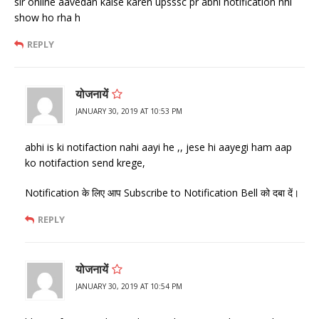
sir online aavedan kaise karen upsssc pr abhi notification nhi
show ho rha h
REPLY
योजनायें
JANUARY 30, 2019 AT 10:53 PM
abhi is ki notifaction nahi aayi he ,, jese hi aayegi ham aap
ko notifaction send krege,
Notification के लिए आप Subscribe to Notification Bell को दबा दें।
REPLY
योजनायें
JANUARY 30, 2019 AT 10:54 PM