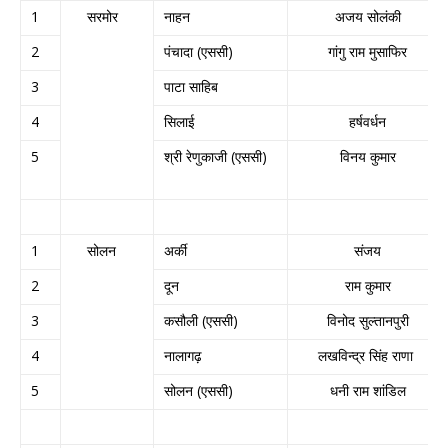
1
सरमोर
नाहन
अजय सोलंकी
2
पंचादा (एससी)
गांगु राम मुसाफिर
3
पाटा साहिब
4
सिलाई
हर्षवर्धन
5
श्री रेणुकाजी (एससी)
विनय कुमार
1
सोलन
अर्की
संजय
2
दून
राम कुमार
3
कसौली (एससी)
विनोद सुल्तानपुरी
4
नालागढ़
लखविन्द्र सिंह राणा
5
सोलन (एससी)
धनी राम शांडिल