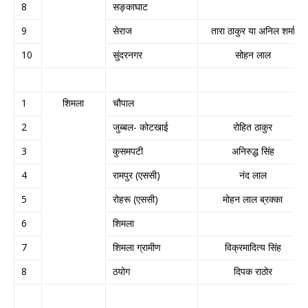
8
सङ्काघाट
9
सेराज
तारा ठाकुर या अनिल शर्मा
10
सुंदरनगर
सोहन लाल
1
शिमला
चौपाल
2
जुब्बल- कोटखाई
रोहित ठाकुर
3
कुसमपटी
अनिरुद्ध सिंह
4
रामपुर (एससी)
नंद लाल
5
रोहरू (एससी)
मोहन लाल ब्रक्का
6
शिमला
7
शिमला ग्रामीण
विक्रमादित्य सिंह
8
ठयोग
दिपक राठोर