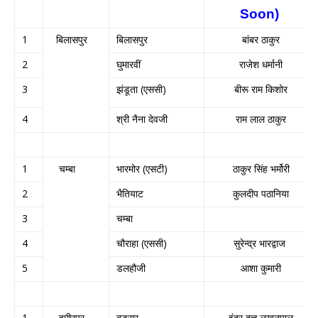
Soon)
1
बिलासपुर
बिलासपुर
बांबर ठाकुर
2
घुमारवीं
राजेश धर्मानी
3
झंडूता (एससी)
बीरू राम किशोर
4
श्री नैना देवजी
राम लाल ठाकुर
1
चम्बा
भारमोर (एसटी)
ठाकुर सिंह भर्मोरी
2
भैतियाट
कुलदीप पठानिया
3
चम्बा
4
चौराहा (एससी)
सुरेन्द्र भारद्वाज
5
डलहौजी
आशा कुमारी
1
हमीरपुर
बड़सर
इंदर दत्त लखनपाल