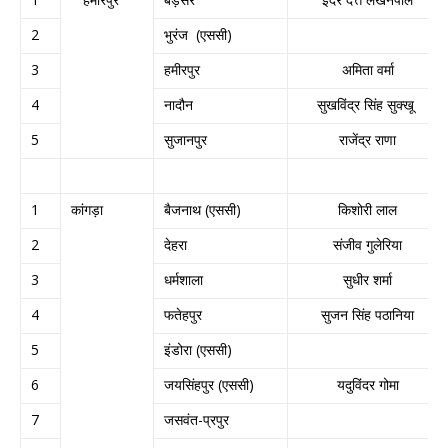
2
भुरंज (एससी)
3
हमीरपुर
अमिता वर्मा
4
नादौन
सुखविंद्र सिंह सुक्खू
5
सुजानपुर
राजेंद्र राणा
1
कांगड़ा
बैजनाथ (एससी)
किशोरी लाल
2
देहरा
संजीव गुलेरिया
3
धर्मशाला
सुधीर शर्मा
4
फतेहपुर
सुजन सिंह पठानिया
5
इंडोरा (एससी)
6
जयसिंहपुर (एससी)
यदुविंदर गोमा
7
जसवंत-प्रपुर