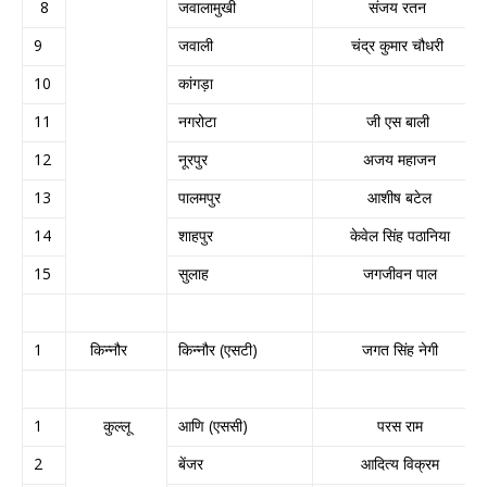
8
जवालामुखी
संजय रतन
9
जवाली
चंद्र कुमार चौधरी
10
कांगड़ा
11
नगरोटा
जी एस बाली
12
नूरपुर
अजय महाजन
13
पालमपुर
आशीष बटेल
14
शाहपुर
केवेल सिंह पठानिया
15
सुलाह
जगजीवन पाल
1
किन्नौर
किन्नौर (एसटी)
जगत सिंह नेगी
1
कुल्लू
आणि (एससी)
परस राम
2
बेंजर
आदित्य विक्रम