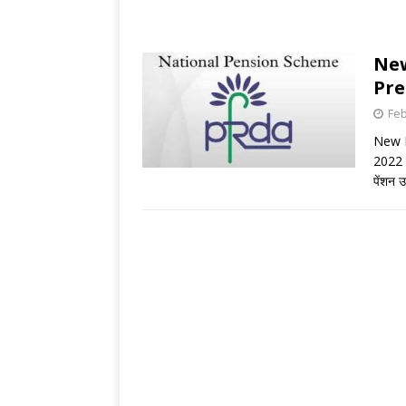
New
Pre
Feb
New R
2022 द
पेंशन 