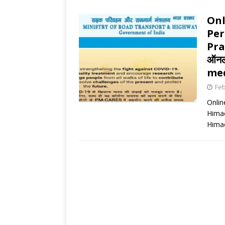
Onl
Per
Prad
ऑनल
med
Feb
Onlin
Himac
Himach