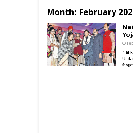
Month:
February 202
Nai
Yoja
Feb
Nai R
Uddan
ने अल्