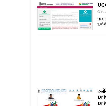
UGC
Feb
UGC N
यू.जी.
एप्ली
Dri
Dri