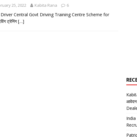
ruary 25, 2022
Kabita Rana
6
Driver Central Govt Driving Training Centre Scheme for
विंग ट्रेनिंग
[…]
REC
Kabi
आवेदन
Deal
India
Recru
Patr