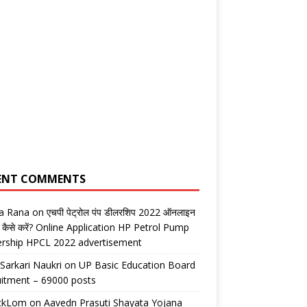
ENT COMMENTS
ta Rana
on
एचपी पेट्रोल पंप डीलरशिप 2022 ऑनलाइन
 कैसे करें? Online Application HP Petrol Pump
ership HPCL 2022 advertisement
 Sarkari Naukri
on
UP Basic Education Board
itment – 69000 posts
ickLom
on
Aavedn Prasuti Shayata Yojana