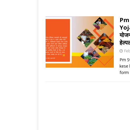
Pm 
Yoja
योजन
हेल्
Feb
Pm Sv
kese 
form द