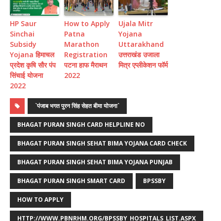
HP Saur
How to Apply
Ujala Mitr
Sinchai
Patna
Yojana
Subsidy
Marathon
Uttarakhand
Yojana हिमाचल
Registration
उत्तराखंड उजाला
प्रदेश कृषि सौर पंप
पटना हाफ मैराथन
मित्र एप्लीकेशन फॉर्म
सिंचाई योजना
2022
2022
`पंजाब भगत पुरन सिंह सेहत बीमा योजना`
BHAGAT PURAN SINGH CARD HELPLINE NO
BHAGAT PURAN SINGH SEHAT BIMA YOJANA CARD CHECK
BHAGAT PURAN SINGH SEHAT BIMA YOJANA PUNJAB
BHAGAT PURAN SINGH SMART CARD
BPSSBY
HOW TO APPLY
HTTP://WWW.PBNRHM.ORG/BPSSBY_HOSPITALS_LIST.ASPX