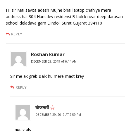
Hii sir Mai savita adesh Mujhe bhai laptop chahiye mera
address hai 304 Hansdev residensi B bolck near deep darasan
school deladava gam Dindoli Surat Gujarat 394110
REPLY
Roshan kumar
DECEMBER 29, 2019 AT 6:14 AM
Sir me ak greb Balk hu mere madt krey
REPLY
योजनायें
DECEMBER 29, 2019 AT 2:59 PM
apply pls