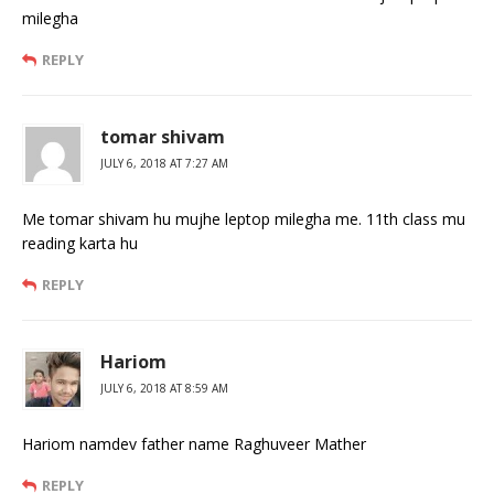
milegha
REPLY
tomar shivam
JULY 6, 2018 AT 7:27 AM
Me tomar shivam hu mujhe leptop milegha me. 11th class mu
reading karta hu
REPLY
Hariom
JULY 6, 2018 AT 8:59 AM
Hariom namdev father name Raghuveer Mather
REPLY