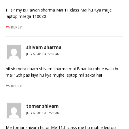
Hi sir my is Pawan sharma Mai 11 class Mai hu Kya muje
laptop milega 110080
REPLY
shivam sharma
JULY 6, 2018 AT 5:09 AM
hii sir mera naam shivam sharma mai Bihar ka rahne wala hu
mai 12th pas kiya hu kya mujhe leptop mil sakta hai
REPLY
tomar shivam
JULY 6, 2018 AT 7:25 AM
Me tomar shivam hu or Me 11th class me hu muhje leptop