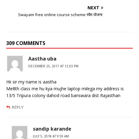
NEXT
Swayam free online course scheme स्वैम योजना
309 COMMENTS
Aastha uba
DECEMBER 25, 2017 AT 12:03 PM
Hii sir my name is aastha
Me8th class me hu kya mujhe laptop milega my address is
13/5 Tripura colony dahod road banswara dist Rajasthan
REPLY
sandip karande
JULY 5, 2018 AT 9:59 AM