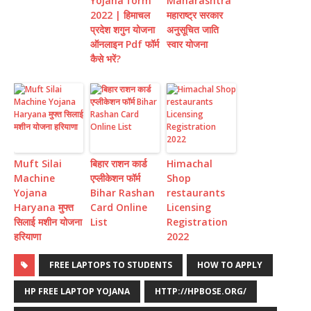
Yojana form
Maharashtra
2022 | हिमाचल
महाराष्ट्र सरकार
प्रदेश शगुन योजना
अनुसूचित जाति
ऑनलाइन Pdf फॉर्म
स्वार योजना
कैसे भरें?
Muft Silai
बिहार राशन कार्ड
Himachal
Machine
एप्लीकेशन फॉर्म
Shop
Yojana
Bihar Rashan
restaurants
Haryana मुफ्त
Card Online
Licensing
सिलाई मशीन योजना
List
Registration
हरियाणा
2022
FREE LAPTOPS TO STUDENTS
HOW TO APPLY
HP FREE LAPTOP YOJANA
HTTP://HPBOSE.ORG/