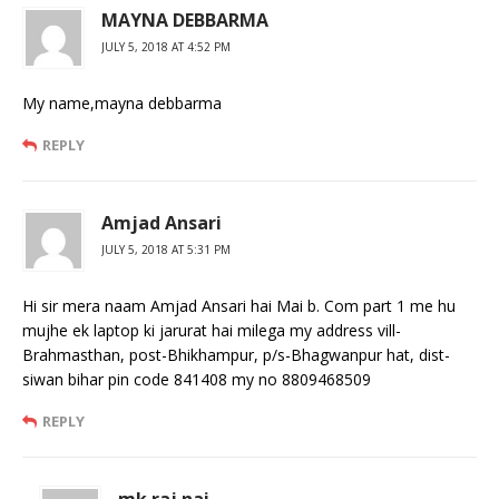
MAYNA DEBBARMA
JULY 5, 2018 AT 4:52 PM
My name,mayna debbarma
REPLY
Amjad Ansari
JULY 5, 2018 AT 5:31 PM
Hi sir mera naam Amjad Ansari hai Mai b. Com part 1 me hu
mujhe ek laptop ki jarurat hai milega my address vill-
Brahmasthan, post-Bhikhampur, p/s-Bhagwanpur hat, dist-
siwan bihar pin code 841408 my no 8809468509
REPLY