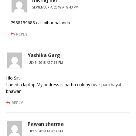
mk raj nai
SEPTEMBER 4, 2018 AT 8:43 PM
7988159688 call bihar nalanda
REPLY
Yashika Garg
JULY 5, 2018 AT 7:55 PM
Hlo Sir,
I need a laptop.My address is nathu colony near panchayat
bhawan
REPLY
Pawan sharma
JULY 5, 2018 AT 9:14 PM