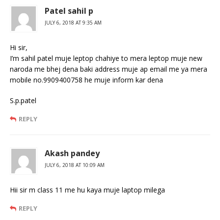
Patel sahil p
JULY 6, 2018 AT 9:35 AM
Hi sir,
I’m sahil patel muje leptop chahiye to mera leptop muje new
naroda me bhej dena baki address muje ap email me ya mera
mobile no.9909400758 he muje inform kar dena
S.p.patel
REPLY
Akash pandey
JULY 6, 2018 AT 10:09 AM
Hii sir m class 11 me hu kaya muje laptop milega
REPLY