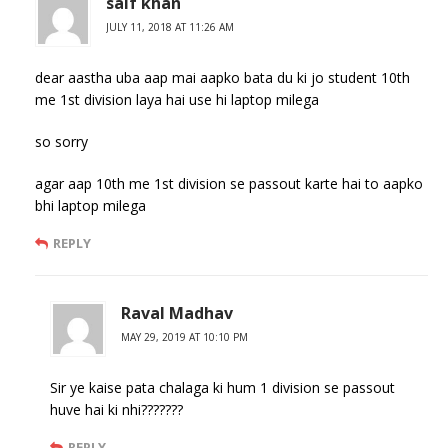
saif khan
JULY 11, 2018 AT 11:26 AM
dear aastha uba aap mai aapko bata du ki jo student 10th
me 1st division laya hai use hi laptop milega
so sorry
agar aap 10th me 1st division se passout karte hai to aapko
bhi laptop milega
REPLY
Raval Madhav
MAY 29, 2019 AT 10:10 PM
Sir ye kaise pata chalaga ki hum 1 division se passout
huve hai ki nhi???????
REPLY