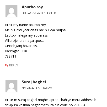
Apurbo roy
FEBRUARY 3, 2018 AT 8:01 PM
Hi sir my name apurbo roy
Me h.s 2nd year class me hu kya mujha
Laptop milega my adderass
Vill.brojendra nagar .post.
Giriashganj bazar dist
Karimganj. Pin
788711
REPLY
Suraj baghel
MAY 23, 2018 AT 11:05 AM
Hii sir m suraj baghel mujhe laptop chahiye mera address h
devipura krishna nagar mathura pin code no 281004