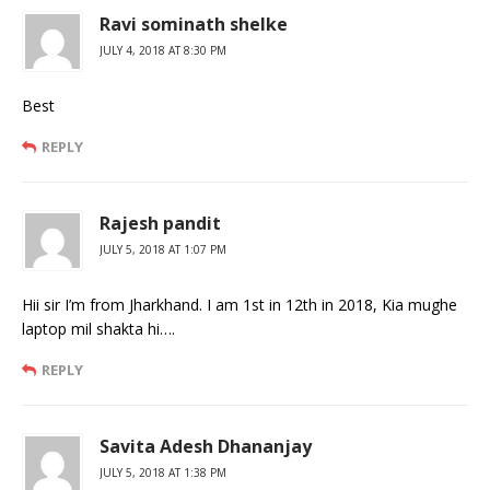
Ravi sominath shelke
JULY 4, 2018 AT 8:30 PM
Best
REPLY
Rajesh pandit
JULY 5, 2018 AT 1:07 PM
Hii sir I’m from Jharkhand. I am 1st in 12th in 2018, Kia mughe
laptop mil shakta hi….
REPLY
Savita Adesh Dhananjay
JULY 5, 2018 AT 1:38 PM