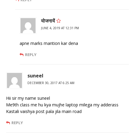
योजनायें
JUNE 4, 2019 AT 12:31 PM
apne marks mantion kar dena
REPLY
suneel
DECEMBER 30, 2017 AT 6:25 AM
Hii sir my name suneel
Me9th class me hu kya mujhe laptop milega my adderass
Kastali vaishya post pala jila main road
REPLY